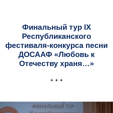
Официальный сайт
Московской районной организационной структуры
ДОСААФ
Ф
инальный тур IX
Республиканского
фестиваля-конкурса песни
ДОС
ААФ «Любовь к
Отечеству храня…»