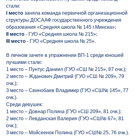
стали:
I место
заняла команда первичной организационной
структуры ДОСААФ государственного учреждения
образования «Средняя школа № 145 г.Минска»;
II место
- ГУО «Средняя школа № 215»;
III место
- ГУО «Средняя школа № 25».
В личном зачете в упражнении ВП-1 среди юношей
лучшими стали:
1 место – Пунтус Даниил (ГУО «СШ № 215», 87 очк.);
2 место – Жданович Дмитрий (ГУО «СШ № 209», 79
очк.);
3 место – Свинобаев Владимир (ГУО «СШ№ 145», 77
очк.).
Среди девушек:
1 место – Довнар Полина (ГУО «СШ 209», 81 очк.);
2 место – Левданская Валерия (ГУО «СШ№ 67», 81
очк.);
3 место – Мойсеенок Полина (ГУО «СШ№ 25, 76 очк.).