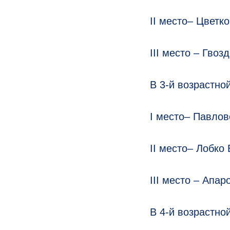
II место– Цветко
III место – Гвоз
В 3-й возрастной
I место– Павлов
II место– Лобко 
III место – Апар
В 4-й возрастной