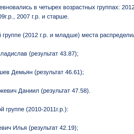
вновались в четырех возрастных группах: 2012
9г.р., 2007 г.р. и старше.
й группе (2012 г.р. и младше) места распреде
ладислав (результат 43.87);
шев Демьян (результат 46.61);
юкевич Даниил (результат 47.58).
й группе (2010-2011г.р.):
вич Илья (результат 42.19);