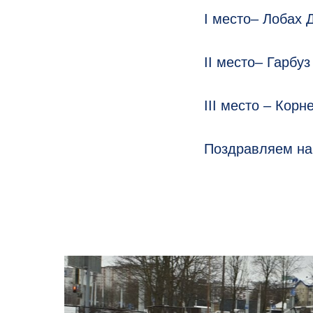
I место– Лобах Д
II место– Гарбуз
III место – Корн
Поздравляем на