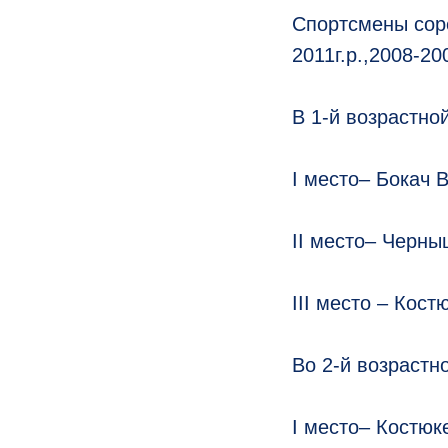
Спортсмены соре
2011г.р.,2008-200
В 1-й возрастно
I место– Бокач В
II место– Черны
III место – Кост
Во 2-й возрастно
I место– Костюке